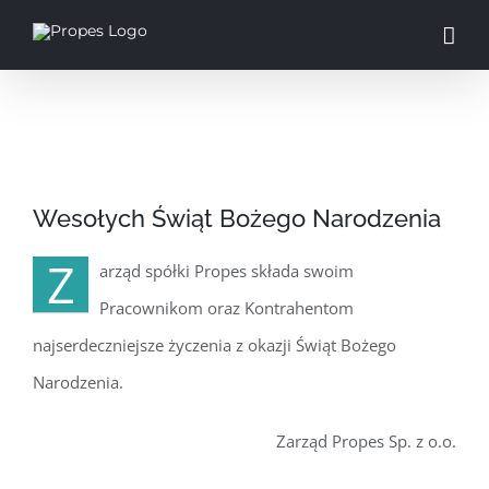
Przejdź
do
zawartości
Pokaż
Wesołych Świąt Bożego Narodzenia
większy
obrazek
Z
​arząd spółki Propes składa swoim
Pracownikom oraz Kontrahentom
najserdeczniejsze życzenia z okazji Świąt Bożego
Narodzenia.
Zarząd Propes Sp. z o.o.