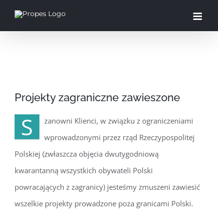
Przejdź
do
zawartości
Pokaż
Projekty zagraniczne zawieszone
większy
obrazek
S
zanowni Klienci, w związku z ograniczeniami
wprowadzonymi przez rząd Rzeczypospolitej
Polskiej (zwłaszcza objęcia dwutygodniową
kwarantanną wszystkich obywateli Polski
powracających z zagranicy) jesteśmy zmuszeni zawiesić
wszelkie projekty prowadzone poza granicami Polski.