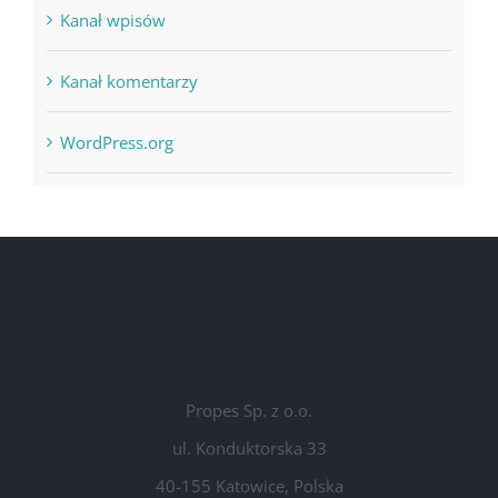
Kanał wpisów
Kanał komentarzy
WordPress.org
Propes Sp. z o.o.
ul. Konduktorska 33
40-155 Katowice, Polska