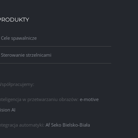
PRODUKTY
Cele spawalnicze
Sterowanie strzelnicami
spółpracujemy:
nteligencja w przetwarzaniu obrazów:
e-motive
ision AI
ntegracja automatyki:
Af Seko Bielsko-Biała