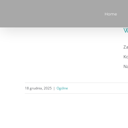
Przejdź
Home
do
zawartości
Wesołych Świąt Bożego
W
Narodzenia
Z​
Ko
Na
18 grudnia, 2025
|
Ogólne